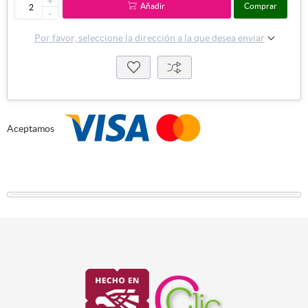
+
Añadir
Comprar
-
Por favor, seleccione la dirección a la que desea enviar
Aceptamos