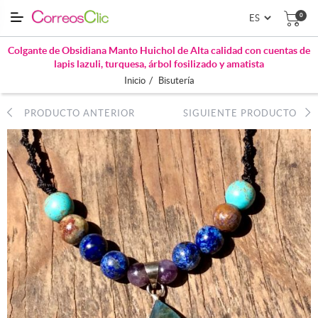
0
Colgante de Obsidiana Manto Huichol de Alta calidad con cuentas de
lapis lazuli, turquesa, árbol fosilizado y amatista
/
Inicio
Bisutería
PRODUCTO ANTERIOR
SIGUIENTE PRODUCTO