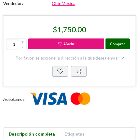
Vendedor:
OllinMexica
$1,750.00
+
Añadir
Comprar
-
Por favor, seleccione la dirección a la que desea enviar
Aceptamos
Descripción completa
Etiquetas