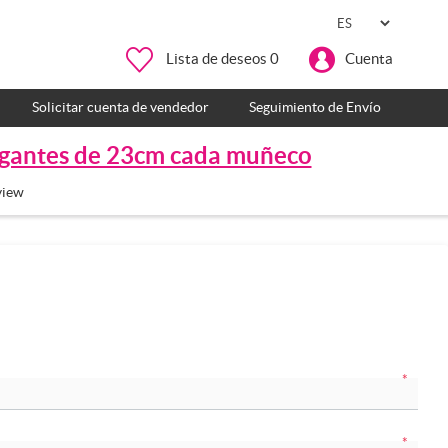
Lista de deseos
0
Cuenta
Solicitar cuenta de vendedor
Seguimiento de Envío
gigantes de 23cm cada muñeco
view
*
*