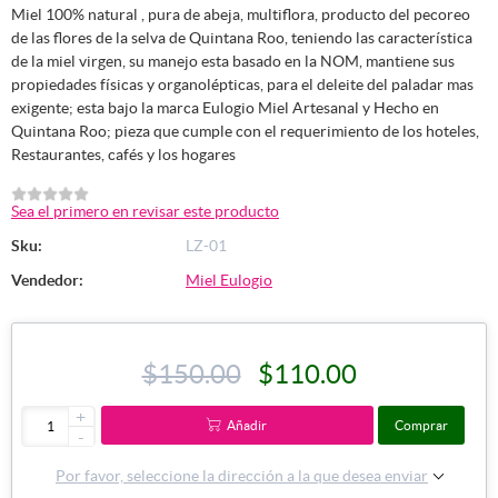
Miel 100% natural , pura de abeja, multiflora, producto del pecoreo
de las flores de la selva de Quintana Roo, teniendo las característica
de la miel virgen, su manejo esta basado en la NOM, mantiene sus
propiedades físicas y organolépticas, para el deleite del paladar mas
exigente; esta bajo la marca Eulogio Miel Artesanal y Hecho en
Quintana Roo; pieza que cumple con el requerimiento de los hoteles,
Restaurantes, cafés y los hogares
Sea el primero en revisar este producto
Sku:
LZ-01
Vendedor:
Miel Eulogio
$150.00
$110.00
+
Añadir
Comprar
-
Por favor, seleccione la dirección a la que desea enviar