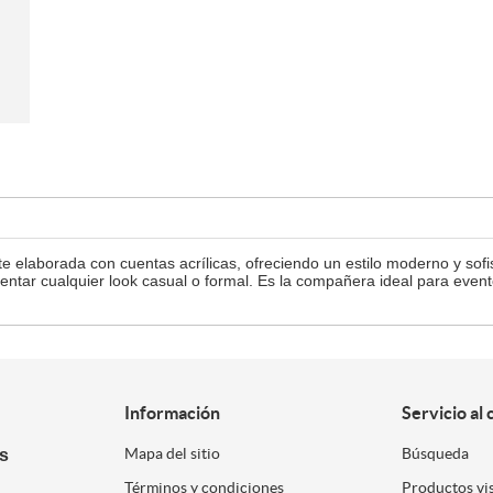
 elaborada con cuentas acrílicas, ofreciendo un estilo moderno y sofi
entar cualquier look casual o formal. Es la compañera ideal para evento
Información
Servicio al 
es
Mapa del sitio
Búsqueda
Términos y condiciones
Productos vi