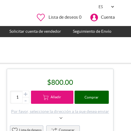
Lista de deseos
0
Cuenta
Solicitar cuenta de vendedor
Seguimiento de Envío
$800.00
+
Añadir
Comprar
-
Por favor, seleccione la dirección a la que desea enviar
Lista de deseos
Comparar